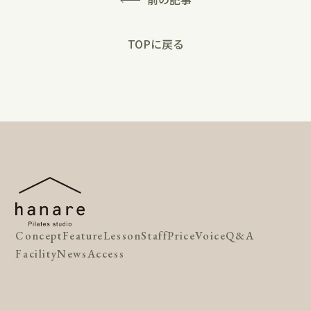
TOPに戻る
Concept
Feature
Lesson
Staff
Price
Voice
Q&A
Facility
News
Access